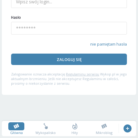
Hasło
nie pamiętam hasła
ZALOGUJ SIĘ
Zalogowanie oznacza akceptację
Regulaminu serwisu
Wykop.pl w jego
aktualnym brzmieniu. Jeśli nie akceptujesz Regulaminu w całości,
prosimy o niekorzystanie z serwisu.
Główna
Wykopalisko
Hity
Mikroblog