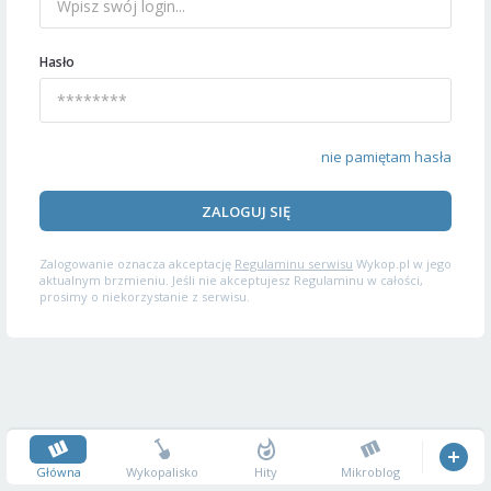
Hasło
nie pamiętam hasła
ZALOGUJ SIĘ
Zalogowanie oznacza akceptację
Regulaminu serwisu
Wykop.pl w jego
aktualnym brzmieniu. Jeśli nie akceptujesz Regulaminu w całości,
prosimy o niekorzystanie z serwisu.
Główna
Wykopalisko
Hity
Mikroblog