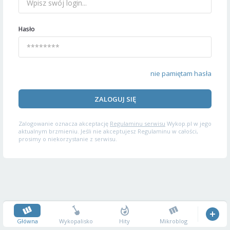
Hasło
nie pamiętam hasła
ZALOGUJ SIĘ
Zalogowanie oznacza akceptację
Regulaminu serwisu
Wykop.pl w jego
aktualnym brzmieniu. Jeśli nie akceptujesz Regulaminu w całości,
prosimy o niekorzystanie z serwisu.
Główna
Wykopalisko
Hity
Mikroblog