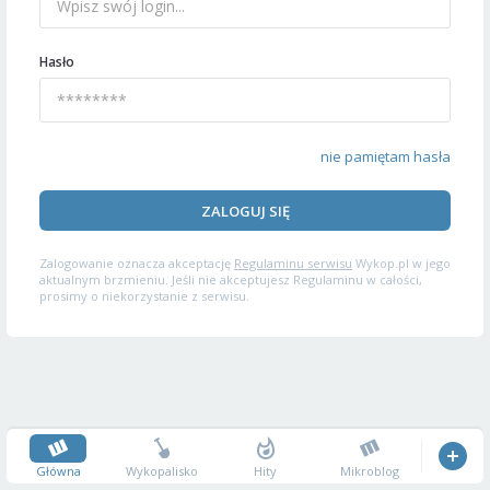
Hasło
nie pamiętam hasła
ZALOGUJ SIĘ
Zalogowanie oznacza akceptację
Regulaminu serwisu
Wykop.pl w jego
aktualnym brzmieniu. Jeśli nie akceptujesz Regulaminu w całości,
prosimy o niekorzystanie z serwisu.
Główna
Wykopalisko
Hity
Mikroblog