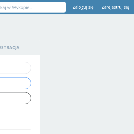
Zaloguj się
Zarejestruj się
ESTRACJA