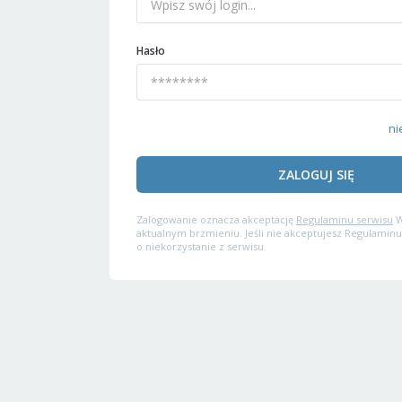
Hasło
ni
ZALOGUJ SIĘ
Zalogowanie oznacza akceptację
Regulaminu serwisu
W
aktualnym brzmieniu. Jeśli nie akceptujesz Regulaminu
o niekorzystanie z serwisu.