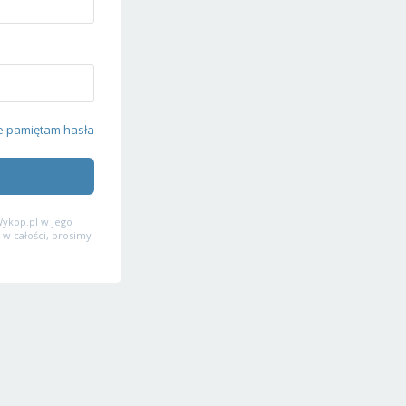
e pamiętam hasła
ykop.pl w jego
 w całości, prosimy