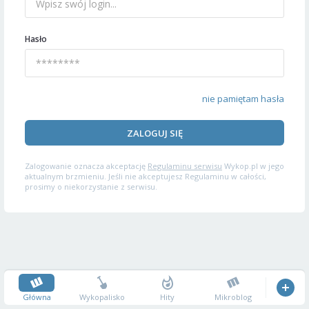
Hasło
nie pamiętam hasła
ZALOGUJ SIĘ
Zalogowanie oznacza akceptację
Regulaminu serwisu
Wykop.pl w jego
aktualnym brzmieniu. Jeśli nie akceptujesz Regulaminu w całości,
prosimy o niekorzystanie z serwisu.
Główna
Wykopalisko
Hity
Mikroblog