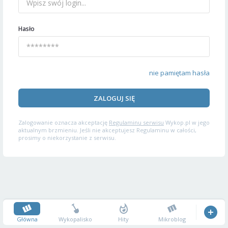
Hasło
nie pamiętam hasła
ZALOGUJ SIĘ
Zalogowanie oznacza akceptację
Regulaminu serwisu
Wykop.pl w jego
aktualnym brzmieniu. Jeśli nie akceptujesz Regulaminu w całości,
prosimy o niekorzystanie z serwisu.
Główna
Wykopalisko
Hity
Mikroblog