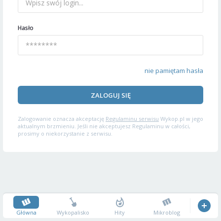
Hasło
nie pamiętam hasła
ZALOGUJ SIĘ
Zalogowanie oznacza akceptację
Regulaminu serwisu
Wykop.pl w jego
aktualnym brzmieniu. Jeśli nie akceptujesz Regulaminu w całości,
prosimy o niekorzystanie z serwisu.
Główna
Wykopalisko
Hity
Mikroblog