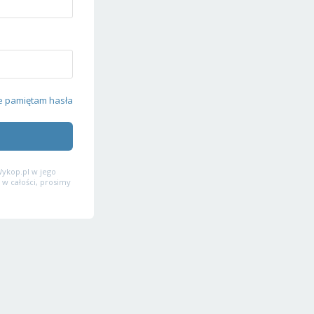
e pamiętam hasła
ykop.pl w jego
 w całości, prosimy