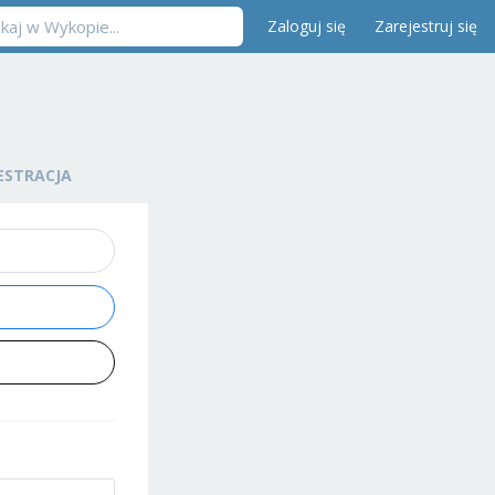
Zaloguj się
Zarejestruj się
ESTRACJA