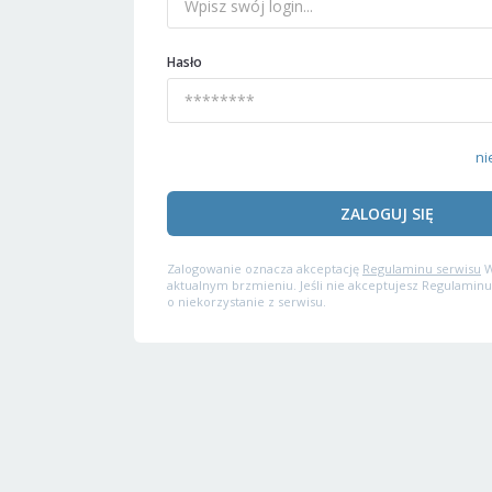
Hasło
ni
ZALOGUJ SIĘ
Zalogowanie oznacza akceptację
Regulaminu serwisu
W
aktualnym brzmieniu. Jeśli nie akceptujesz Regulaminu
o niekorzystanie z serwisu.