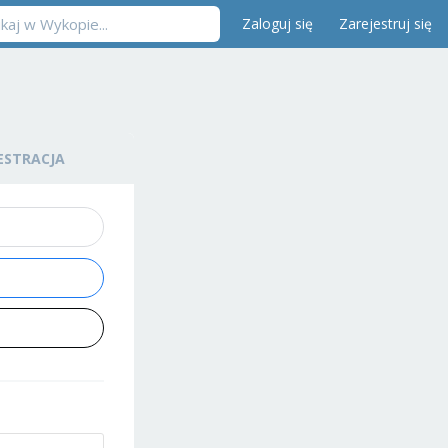
Zaloguj się
Zarejestruj się
ESTRACJA