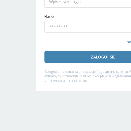
Hasło
ni
ZALOGUJ SIĘ
Zalogowanie oznacza akceptację
Regulaminu serwisu
W
aktualnym brzmieniu. Jeśli nie akceptujesz Regulaminu
o niekorzystanie z serwisu.