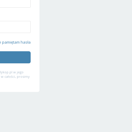
e pamiętam hasła
ykop.pl w jego
 w całości, prosimy