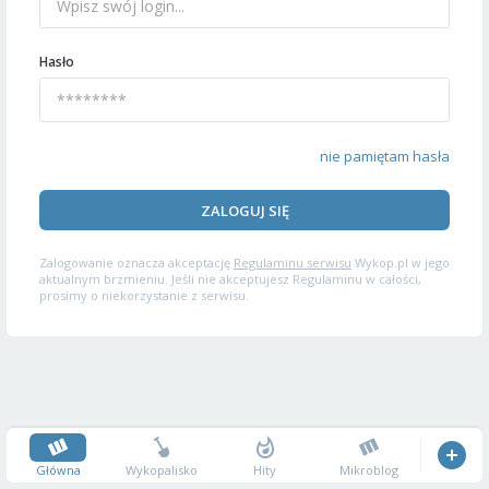
Hasło
nie pamiętam hasła
ZALOGUJ SIĘ
Zalogowanie oznacza akceptację
Regulaminu serwisu
Wykop.pl w jego
aktualnym brzmieniu. Jeśli nie akceptujesz Regulaminu w całości,
prosimy o niekorzystanie z serwisu.
Główna
Wykopalisko
Hity
Mikroblog