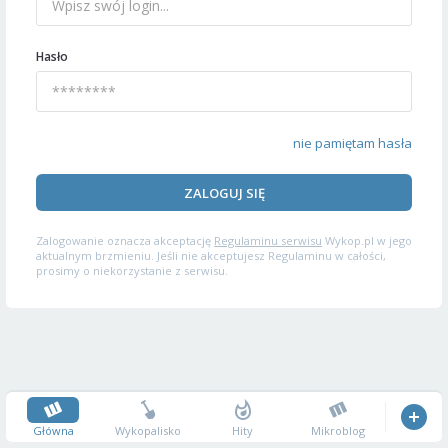
Hasło
nie pamiętam hasła
ZALOGUJ SIĘ
Zalogowanie oznacza akceptację
Regulaminu serwisu
Wykop.pl w jego
aktualnym brzmieniu. Jeśli nie akceptujesz Regulaminu w całości,
prosimy o niekorzystanie z serwisu.
Główna
Wykopalisko
Hity
Mikroblog