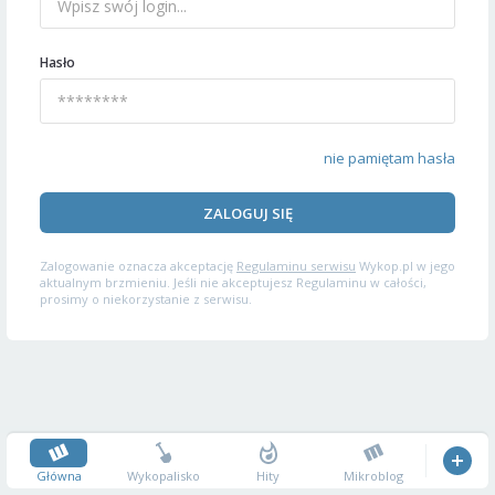
Hasło
nie pamiętam hasła
ZALOGUJ SIĘ
Zalogowanie oznacza akceptację
Regulaminu serwisu
Wykop.pl w jego
aktualnym brzmieniu. Jeśli nie akceptujesz Regulaminu w całości,
prosimy o niekorzystanie z serwisu.
Główna
Wykopalisko
Hity
Mikroblog