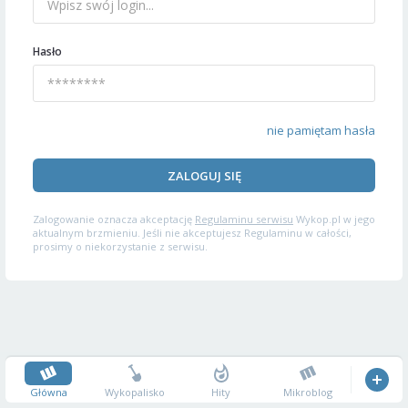
Hasło
nie pamiętam hasła
ZALOGUJ SIĘ
Zalogowanie oznacza akceptację
Regulaminu serwisu
Wykop.pl w jego
aktualnym brzmieniu. Jeśli nie akceptujesz Regulaminu w całości,
prosimy o niekorzystanie z serwisu.
Główna
Wykopalisko
Hity
Mikroblog