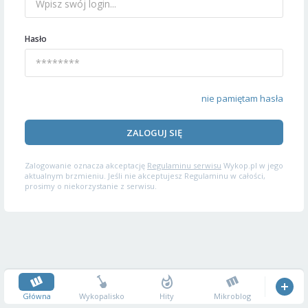
Hasło
nie pamiętam hasła
ZALOGUJ SIĘ
Zalogowanie oznacza akceptację
Regulaminu serwisu
Wykop.pl w jego
aktualnym brzmieniu. Jeśli nie akceptujesz Regulaminu w całości,
prosimy o niekorzystanie z serwisu.
Główna
Wykopalisko
Hity
Mikroblog