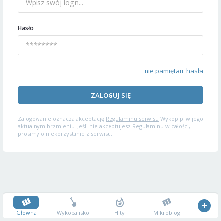
Hasło
nie pamiętam hasła
ZALOGUJ SIĘ
Zalogowanie oznacza akceptację
Regulaminu serwisu
Wykop.pl w jego
aktualnym brzmieniu. Jeśli nie akceptujesz Regulaminu w całości,
prosimy o niekorzystanie z serwisu.
Główna
Wykopalisko
Hity
Mikroblog