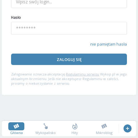
Hasło
nie pamiętam hasła
ZALOGUJ SIĘ
Zalogowanie oznacza akceptację
Regulaminu serwisu
Wykop.pl w jego
aktualnym brzmieniu. Jeśli nie akceptujesz Regulaminu w całości,
prosimy o niekorzystanie z serwisu.
Główna
Wykopalisko
Hity
Mikroblog