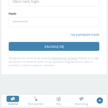
Hasło
nie pamiętam hasła
ZALOGUJ SIĘ
Zalogowanie oznacza akceptację
Regulaminu serwisu
Wykop.pl w jego
aktualnym brzmieniu. Jeśli nie akceptujesz Regulaminu w całości,
prosimy o niekorzystanie z serwisu.
Główna
Wykopalisko
Hity
Mikroblog