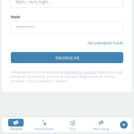
Hasło
nie pamiętam hasła
ZALOGUJ SIĘ
Zalogowanie oznacza akceptację
Regulaminu serwisu
Wykop.pl w jego
aktualnym brzmieniu. Jeśli nie akceptujesz Regulaminu w całości,
prosimy o niekorzystanie z serwisu.
Główna
Wykopalisko
Hity
Mikroblog