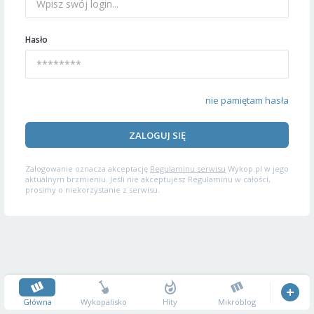
Hasło
nie pamiętam hasła
ZALOGUJ SIĘ
Zalogowanie oznacza akceptację
Regulaminu serwisu
Wykop.pl w jego
aktualnym brzmieniu. Jeśli nie akceptujesz Regulaminu w całości,
prosimy o niekorzystanie z serwisu.
Główna
Wykopalisko
Hity
Mikroblog