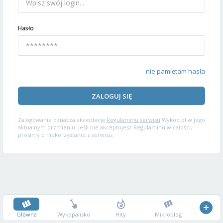
Hasło
nie pamiętam hasła
ZALOGUJ SIĘ
Zalogowanie oznacza akceptację
Regulaminu serwisu
Wykop.pl w jego
aktualnym brzmieniu. Jeśli nie akceptujesz Regulaminu w całości,
prosimy o niekorzystanie z serwisu.
Główna
Wykopalisko
Hity
Mikroblog