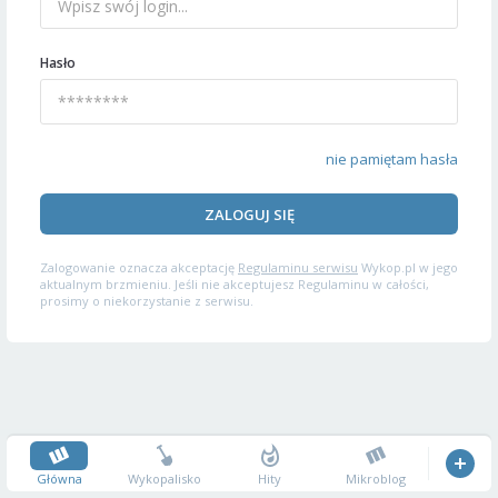
Hasło
nie pamiętam hasła
ZALOGUJ SIĘ
Zalogowanie oznacza akceptację
Regulaminu serwisu
Wykop.pl w jego
aktualnym brzmieniu. Jeśli nie akceptujesz Regulaminu w całości,
prosimy o niekorzystanie z serwisu.
Główna
Wykopalisko
Hity
Mikroblog