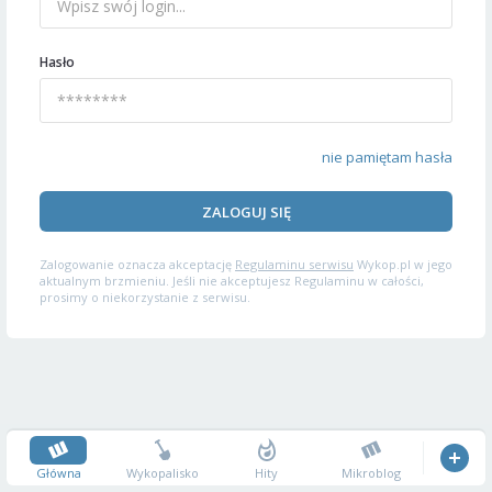
Hasło
nie pamiętam hasła
ZALOGUJ SIĘ
Zalogowanie oznacza akceptację
Regulaminu serwisu
Wykop.pl w jego
aktualnym brzmieniu. Jeśli nie akceptujesz Regulaminu w całości,
prosimy o niekorzystanie z serwisu.
Główna
Wykopalisko
Hity
Mikroblog