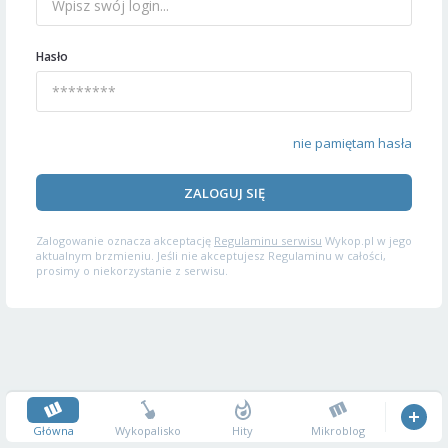
Hasło
nie pamiętam hasła
ZALOGUJ SIĘ
Zalogowanie oznacza akceptację
Regulaminu serwisu
Wykop.pl w jego
aktualnym brzmieniu. Jeśli nie akceptujesz Regulaminu w całości,
prosimy o niekorzystanie z serwisu.
Główna
Wykopalisko
Hity
Mikroblog