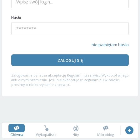
Hasło
nie pamiętam hasła
ZALOGUJ SIĘ
Zalogowanie oznacza akceptację
Regulaminu serwisu
Wykop.pl w jego
aktualnym brzmieniu. Jeśli nie akceptujesz Regulaminu w całości,
prosimy o niekorzystanie z serwisu.
Główna
Wykopalisko
Hity
Mikroblog