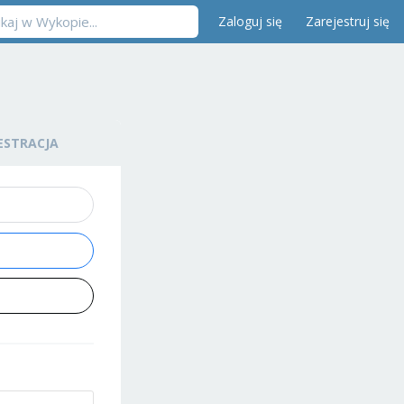
Zaloguj się
Zarejestruj się
ESTRACJA