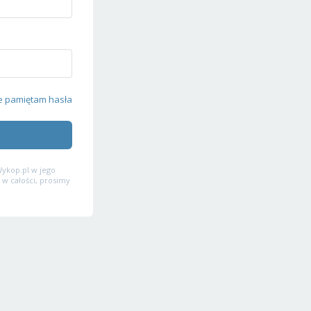
e pamiętam hasła
ykop.pl w jego
 w całości, prosimy