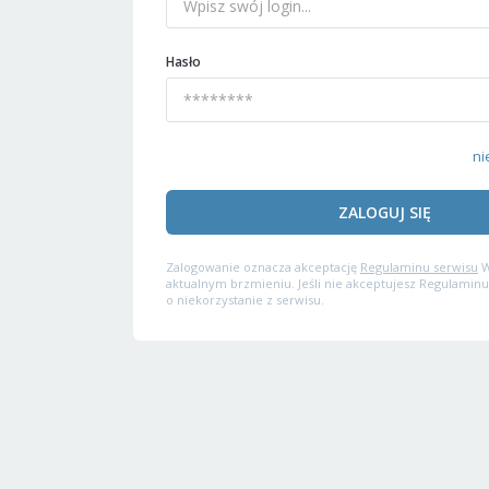
Hasło
ni
ZALOGUJ SIĘ
Zalogowanie oznacza akceptację
Regulaminu serwisu
W
aktualnym brzmieniu. Jeśli nie akceptujesz Regulaminu
o niekorzystanie z serwisu.