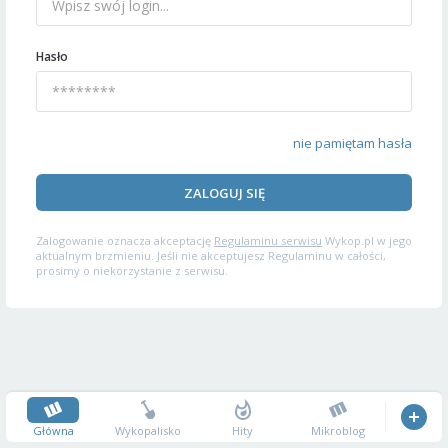
Hasło
nie pamiętam hasła
ZALOGUJ SIĘ
Zalogowanie oznacza akceptację
Regulaminu serwisu
Wykop.pl w jego
aktualnym brzmieniu. Jeśli nie akceptujesz Regulaminu w całości,
prosimy o niekorzystanie z serwisu.
Główna
Wykopalisko
Hity
Mikroblog