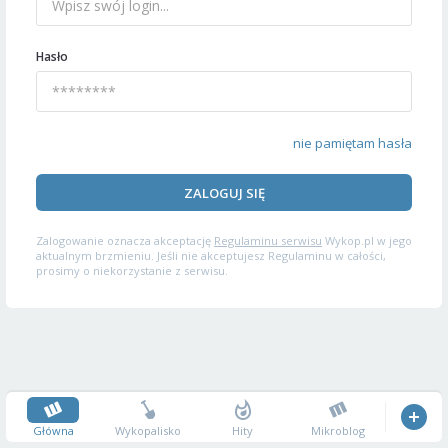
Hasło
nie pamiętam hasła
ZALOGUJ SIĘ
Zalogowanie oznacza akceptację
Regulaminu serwisu
Wykop.pl w jego
aktualnym brzmieniu. Jeśli nie akceptujesz Regulaminu w całości,
prosimy o niekorzystanie z serwisu.
Główna
Wykopalisko
Hity
Mikroblog