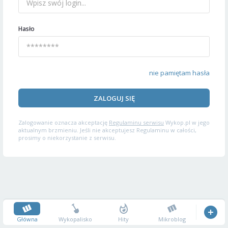
Hasło
nie pamiętam hasła
ZALOGUJ SIĘ
Zalogowanie oznacza akceptację
Regulaminu serwisu
Wykop.pl w jego
aktualnym brzmieniu. Jeśli nie akceptujesz Regulaminu w całości,
prosimy o niekorzystanie z serwisu.
Główna
Wykopalisko
Hity
Mikroblog