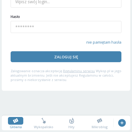
Hasło
nie pamiętam hasła
ZALOGUJ SIĘ
Zalogowanie oznacza akceptację
Regulaminu serwisu
Wykop.pl w jego
aktualnym brzmieniu. Jeśli nie akceptujesz Regulaminu w całości,
prosimy o niekorzystanie z serwisu.
Główna
Wykopalisko
Hity
Mikroblog