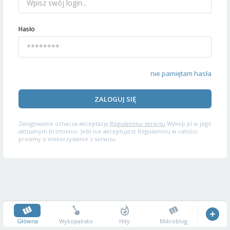
Hasło
nie pamiętam hasła
ZALOGUJ SIĘ
Zalogowanie oznacza akceptację
Regulaminu serwisu
Wykop.pl w jego
aktualnym brzmieniu. Jeśli nie akceptujesz Regulaminu w całości,
prosimy o niekorzystanie z serwisu.
Główna
Wykopalisko
Hity
Mikroblog