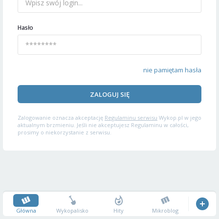
Hasło
nie pamiętam hasła
ZALOGUJ SIĘ
Zalogowanie oznacza akceptację
Regulaminu serwisu
Wykop.pl w jego
aktualnym brzmieniu. Jeśli nie akceptujesz Regulaminu w całości,
prosimy o niekorzystanie z serwisu.
Główna
Wykopalisko
Hity
Mikroblog