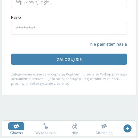
Hasło
nie pamiętam hasła
ZALOGUJ SIĘ
Zalogowanie oznacza akceptację
Regulaminu serwisu
Wykop.pl w jego
aktualnym brzmieniu. Jeśli nie akceptujesz Regulaminu w całości,
prosimy o niekorzystanie z serwisu.
Główna
Wykopalisko
Hity
Mikroblog