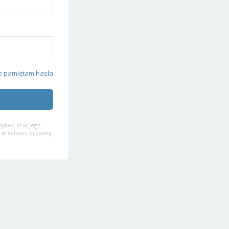
e pamiętam hasła
ykop.pl w jego
 w całości, prosimy