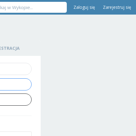
Zaloguj się
Zarejestruj się
ESTRACJA