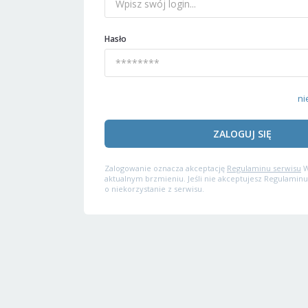
Hasło
ni
ZALOGUJ SIĘ
Zalogowanie oznacza akceptację
Regulaminu serwisu
W
aktualnym brzmieniu. Jeśli nie akceptujesz Regulaminu
o niekorzystanie z serwisu.