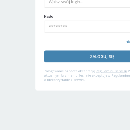
Hasło
ni
ZALOGUJ SIĘ
Zalogowanie oznacza akceptację
Regulaminu serwisu
W
aktualnym brzmieniu. Jeśli nie akceptujesz Regulaminu
o niekorzystanie z serwisu.