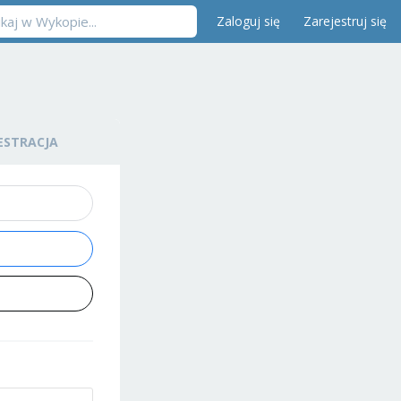
Zaloguj się
Zarejestruj się
ESTRACJA