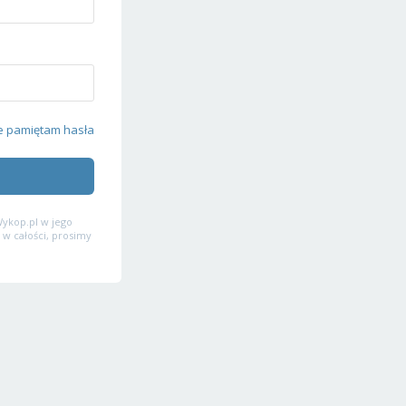
e pamiętam hasła
ykop.pl w jego
 w całości, prosimy