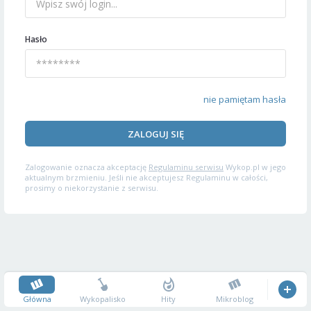
Hasło
nie pamiętam hasła
ZALOGUJ SIĘ
Zalogowanie oznacza akceptację
Regulaminu serwisu
Wykop.pl w jego
aktualnym brzmieniu. Jeśli nie akceptujesz Regulaminu w całości,
prosimy o niekorzystanie z serwisu.
Główna
Wykopalisko
Hity
Mikroblog