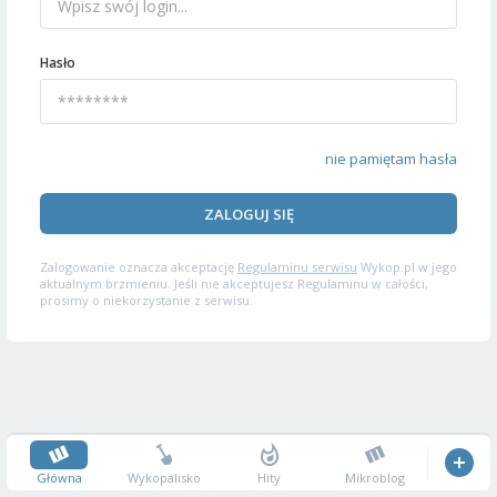
Hasło
nie pamiętam hasła
ZALOGUJ SIĘ
Zalogowanie oznacza akceptację
Regulaminu serwisu
Wykop.pl w jego
aktualnym brzmieniu. Jeśli nie akceptujesz Regulaminu w całości,
prosimy o niekorzystanie z serwisu.
Główna
Wykopalisko
Hity
Mikroblog