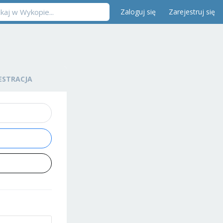
Zaloguj się
Zarejestruj się
ESTRACJA