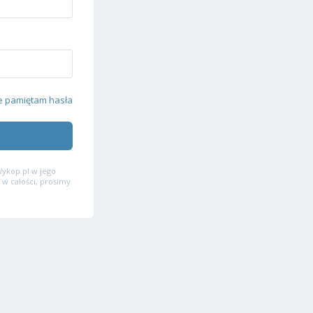
e pamiętam hasła
ykop.pl w jego
 w całości, prosimy