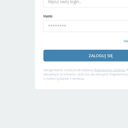
Hasło
ni
ZALOGUJ SIĘ
Zalogowanie oznacza akceptację
Regulaminu serwisu
W
aktualnym brzmieniu. Jeśli nie akceptujesz Regulaminu
o niekorzystanie z serwisu.