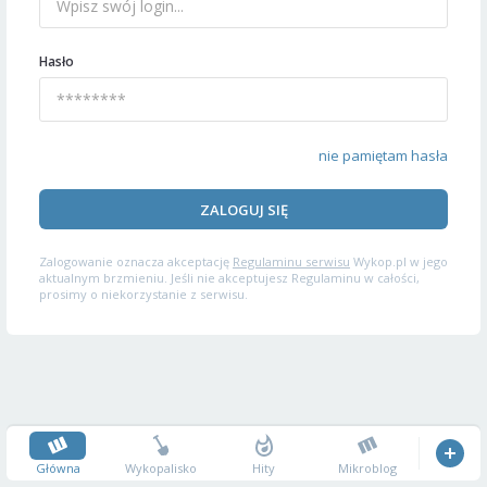
Hasło
nie pamiętam hasła
ZALOGUJ SIĘ
Zalogowanie oznacza akceptację
Regulaminu serwisu
Wykop.pl w jego
aktualnym brzmieniu. Jeśli nie akceptujesz Regulaminu w całości,
prosimy o niekorzystanie z serwisu.
Główna
Wykopalisko
Hity
Mikroblog