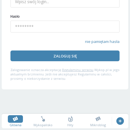
Hasło
nie pamiętam hasła
ZALOGUJ SIĘ
Zalogowanie oznacza akceptację
Regulaminu serwisu
Wykop.pl w jego
aktualnym brzmieniu. Jeśli nie akceptujesz Regulaminu w całości,
prosimy o niekorzystanie z serwisu.
Główna
Wykopalisko
Hity
Mikroblog