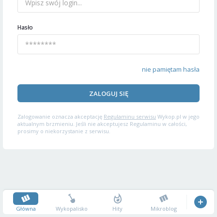
Hasło
nie pamiętam hasła
ZALOGUJ SIĘ
Zalogowanie oznacza akceptację
Regulaminu serwisu
Wykop.pl w jego
aktualnym brzmieniu. Jeśli nie akceptujesz Regulaminu w całości,
prosimy o niekorzystanie z serwisu.
Główna
Wykopalisko
Hity
Mikroblog