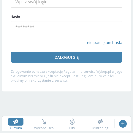
Hasło
nie pamiętam hasła
ZALOGUJ SIĘ
Zalogowanie oznacza akceptację
Regulaminu serwisu
Wykop.pl w jego
aktualnym brzmieniu. Jeśli nie akceptujesz Regulaminu w całości,
prosimy o niekorzystanie z serwisu.
Główna
Wykopalisko
Hity
Mikroblog