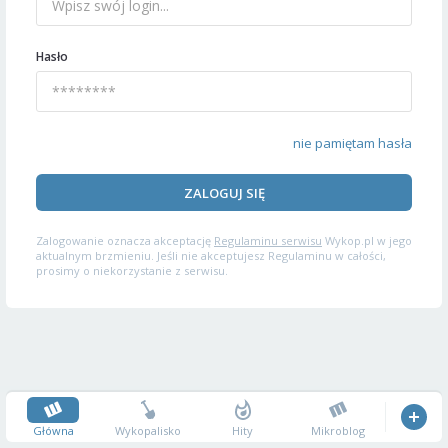
Hasło
nie pamiętam hasła
ZALOGUJ SIĘ
Zalogowanie oznacza akceptację
Regulaminu serwisu
Wykop.pl w jego
aktualnym brzmieniu. Jeśli nie akceptujesz Regulaminu w całości,
prosimy o niekorzystanie z serwisu.
Główna
Wykopalisko
Hity
Mikroblog