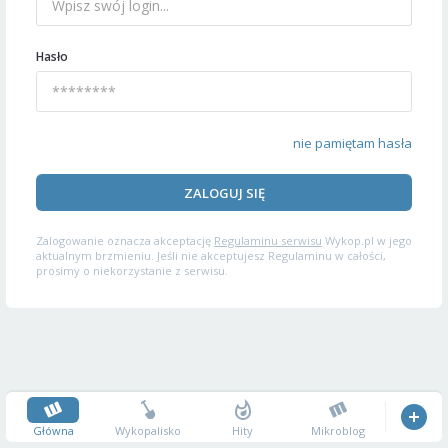
Hasło
nie pamiętam hasła
ZALOGUJ SIĘ
Zalogowanie oznacza akceptację
Regulaminu serwisu
Wykop.pl w jego
aktualnym brzmieniu. Jeśli nie akceptujesz Regulaminu w całości,
prosimy o niekorzystanie z serwisu.
Główna
Wykopalisko
Hity
Mikroblog