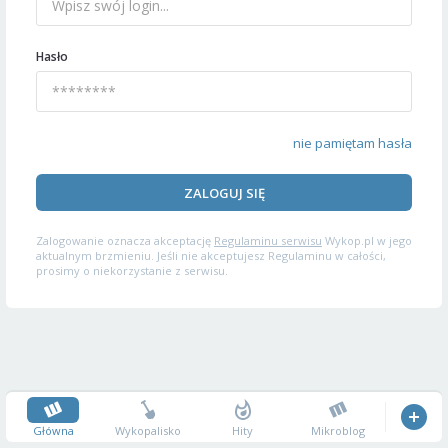
Hasło
nie pamiętam hasła
ZALOGUJ SIĘ
Zalogowanie oznacza akceptację
Regulaminu serwisu
Wykop.pl w jego
aktualnym brzmieniu. Jeśli nie akceptujesz Regulaminu w całości,
prosimy o niekorzystanie z serwisu.
Główna
Wykopalisko
Hity
Mikroblog