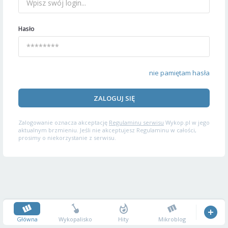
Hasło
nie pamiętam hasła
ZALOGUJ SIĘ
Zalogowanie oznacza akceptację
Regulaminu serwisu
Wykop.pl w jego
aktualnym brzmieniu. Jeśli nie akceptujesz Regulaminu w całości,
prosimy o niekorzystanie z serwisu.
Główna
Wykopalisko
Hity
Mikroblog