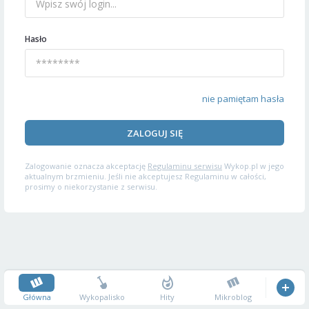
Hasło
nie pamiętam hasła
ZALOGUJ SIĘ
Zalogowanie oznacza akceptację
Regulaminu serwisu
Wykop.pl w jego
aktualnym brzmieniu. Jeśli nie akceptujesz Regulaminu w całości,
prosimy o niekorzystanie z serwisu.
Główna
Wykopalisko
Hity
Mikroblog