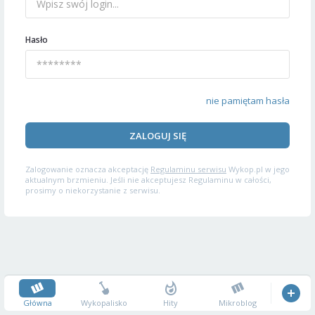
Hasło
nie pamiętam hasła
ZALOGUJ SIĘ
Zalogowanie oznacza akceptację
Regulaminu serwisu
Wykop.pl w jego
aktualnym brzmieniu. Jeśli nie akceptujesz Regulaminu w całości,
prosimy o niekorzystanie z serwisu.
Główna
Wykopalisko
Hity
Mikroblog