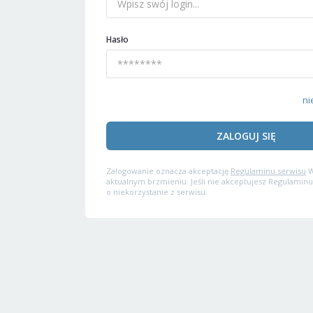
Hasło
ni
ZALOGUJ SIĘ
Zalogowanie oznacza akceptację
Regulaminu serwisu
W
aktualnym brzmieniu. Jeśli nie akceptujesz Regulaminu
o niekorzystanie z serwisu.