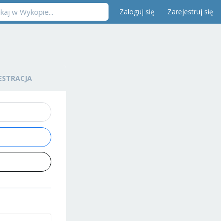
Zaloguj się
Zarejestruj się
ESTRACJA