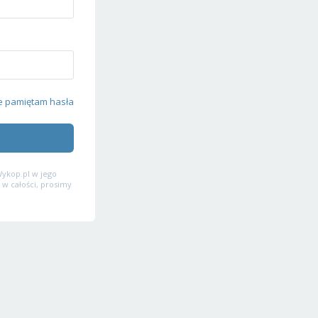
e pamiętam hasła
ykop.pl w jego
 w całości, prosimy