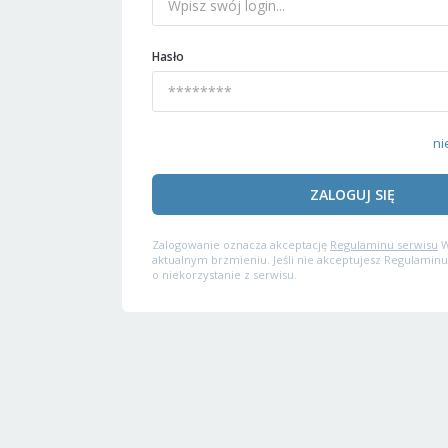
Hasło
ni
ZALOGUJ SIĘ
Zalogowanie oznacza akceptację
Regulaminu serwisu
W
aktualnym brzmieniu. Jeśli nie akceptujesz Regulaminu
o niekorzystanie z serwisu.