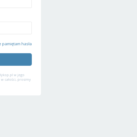
e pamiętam hasła
ykop.pl w jego
 w całości, prosimy