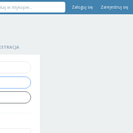
Zaloguj się
Zarejestruj się
ESTRACJA